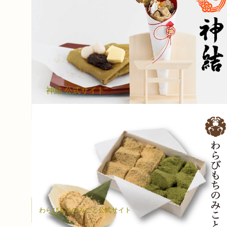
神結
(かみむすび)
パリパリ、もちもち、緑茶、プレーンの4種類の米粉使用の
で、さまざまな食感と和の味わいが楽しめる日本の伝統とス
が融合した新感覚和クレープ
神結 公式サイト
神塩の至福
わらびもちのみこと
わらびの根全体から5〜6%しか採取できない希少な本わらび
用し、独自の配合で練り上げたもちっとしたわらび餅
わらびもちのみこと公式サイト