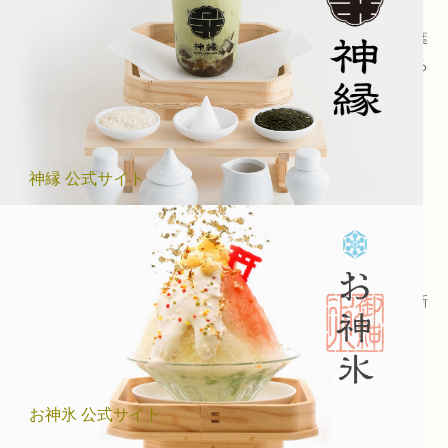
神縁
(かみえにし)
日本文化と神道の精神を大切にし、全国から厳選された極上の茶葉
と低温殺菌牛乳を使用した日本茶ロイヤルミルクティーを提供する
ブランド
神縁 公式サイト
天然清水かき氷
お神氷
(おみひょう)
シリカ水と希少な本蕨を使用し、日本茶とわらび餅を融合させた新
感覚のかき氷です。和の風味と健康を両立したかき氷
お神氷 公式サイト