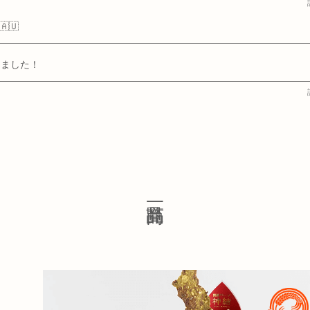
🇺
じめました！
お神米クレープ