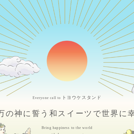
トヨウケスタンド
Everyone call to
万の神に誓う
和スイーツで世界に
Bring happiness to the world