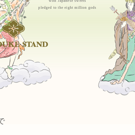
with Japanese sweets
pledged to the eight million gods
で
。